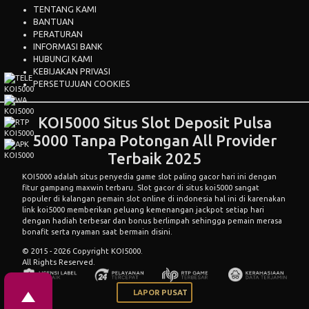
TENTANG KAMI
BANTUAN
PERATURAN
INFORMASI BANK
HUBUNGI KAMI
KEBIJAKAN PRIVASI
PERSETUJUAN COOKIES
KOI5000 Situs Slot Deposit Pulsa
5000 Tanpa Potongan All Provider
Terbaik 2025
KOI5000
adalah situs penyedia game slot paling gacor hari ini dengan
fitur gampang maxwin terbaru. Slot gacor di situs koi5000 sangat
populer di kalangan pemain slot online di indonesia hal ini di karenakan
link koi5000 memberikan peluang kemenangan jackpot setiap hari
dengan hadiah terbesar dan bonus berlimpah sehingga pemain merasa
bonafit serta nyaman saat bermain disini.
© 2015 - 2026 Copyright KOI5000.
All Rights Reserved.
LAPOR PUSAT