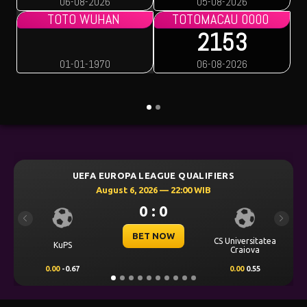
06-08-2026
05-08-2026
TOTO WUHAN
TOTOMACAU 0000
2153
01-01-1970
06-08-2026
AGUE QUALIFIERS
UEFA EUROPA LEAGUE 
26 — 22:00 WIB
August 7, 2026 — 00
: 0
0 : 0
Previous
Next
 NOW
BET NOW
CS Universitatea
Red Bull Salzburg
Craiova
0.00
0.55
0.75
0.55