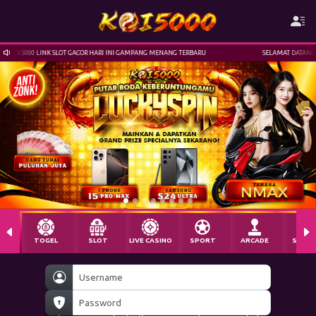
KOI5000 LINK SLOT GACOR HARI INI GAMPANG MENANG TERBARU
SELAMAT DATANG DI SI
TOGEL
SLOT
LIVE CASINO
SPORT
ARCADE
SABU