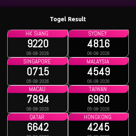
Togel Result
HK SIANG
SYDNEY
9220
4816
06-08-2026
06-08-2026
SINGAPORE
MALAYSIA
0715
4549
05-08-2026
06-08-2026
MACAU
TAIWAN
7894
6960
06-08-2026
05-08-2026
QATAR
HONGKONG
6642
4245