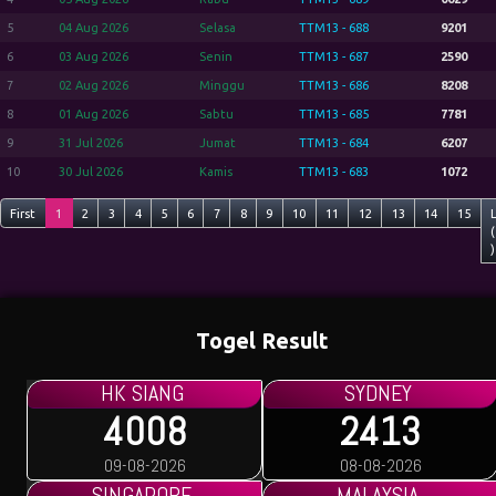
5
04 Aug 2026
Selasa
TTM13 - 688
9201
6
03 Aug 2026
Senin
TTM13 - 687
2590
7
02 Aug 2026
Minggu
TTM13 - 686
8208
8
01 Aug 2026
Sabtu
TTM13 - 685
7781
9
31 Jul 2026
Jumat
TTM13 - 684
6207
10
30 Jul 2026
Kamis
TTM13 - 683
1072
First
1
2
3
4
5
6
7
8
9
10
11
12
13
14
15
(
)
Togel Result
HK SIANG
SYDNEY
4008
2413
09-08-2026
08-08-2026
SINGAPORE
MALAYSIA