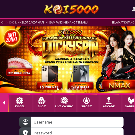
KOI5000 LINK SLOT GACOR HARI INI GAMPANG MENANG TERBARU
SELAMAT DATANG DI S
TOGEL
SLOT
LIVE CASINO
SPORT
ARCADE
SABU