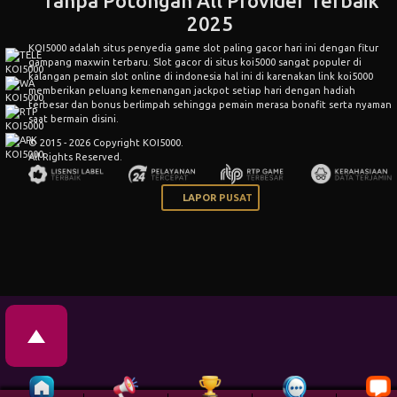
Tanpa Potongan All Provider Terbaik
2025
KOI5000
adalah situs penyedia game slot paling gacor hari ini dengan fitur
gampang maxwin terbaru. Slot gacor di situs koi5000 sangat populer di
kalangan pemain slot online di indonesia hal ini di karenakan link koi5000
memberikan peluang kemenangan jackpot setiap hari dengan hadiah
terbesar dan bonus berlimpah sehingga pemain merasa bonafit serta nyaman
saat bermain disini.
© 2015 - 2026 Copyright KOI5000.
All Rights Reserved.
LAPOR PUSAT