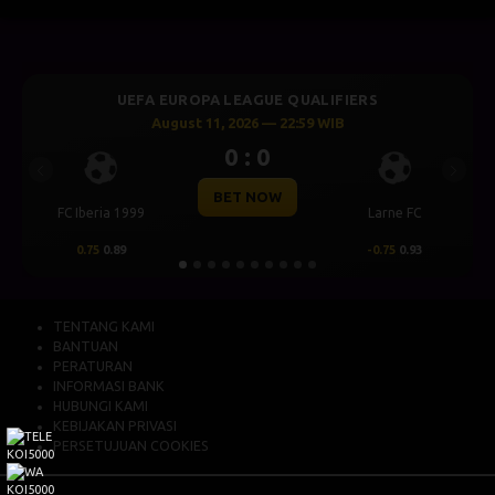
UEFA EUROPA LEAGUE QUALIFIERS
August 11, 2026 — 22:59 WIB
0 : 0
Previous
Next
BET NOW
FC Iberia 1999
Larne FC
0.75
0.89
-0.75
0.93
TENTANG KAMI
BANTUAN
PERATURAN
INFORMASI BANK
HUBUNGI KAMI
KEBIJAKAN PRIVASI
PERSETUJUAN COOKIES