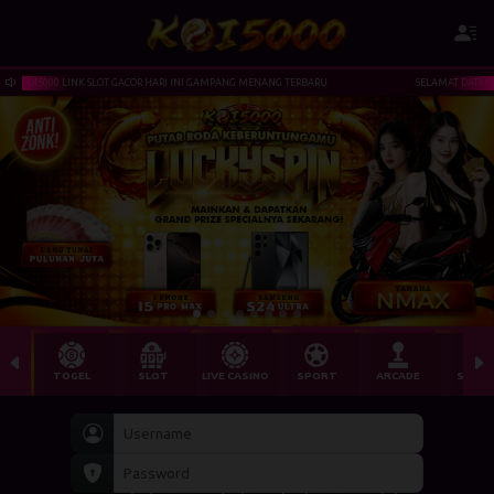
S KOI5000 LINK SLOT GACOR HARI INI GAMPANG MENANG TERBARU
SELAMAT DATANG DI
TOGEL
SLOT
LIVE CASINO
SPORT
ARCADE
SABU