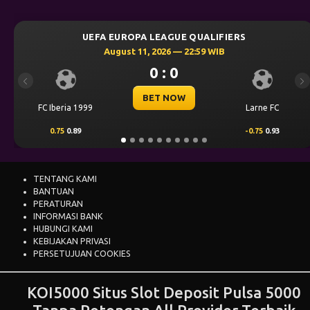
UEFA EUROPA LEAGUE QUALIFIERS
August 11, 2026 — 22:59 WIB
0 : 0
Previous
Ne
BET NOW
FC Iberia 1999
Larne FC
0.75
0.89
-0.75
0.93
TENTANG KAMI
BANTUAN
PERATURAN
INFORMASI BANK
HUBUNGI KAMI
KEBIJAKAN PRIVASI
PERSETUJUAN COOKIES
KOI5000 Situs Slot Deposit Pulsa 5000