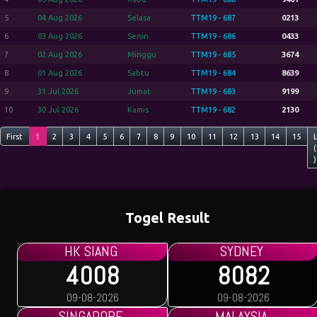
5
04 Aug 2026
Selasa
TTM19 - 687
0213
6
03 Aug 2026
Senin
TTM19 - 686
0433
7
02 Aug 2026
Minggu
TTM19 - 685
3674
8
01 Aug 2026
Sabtu
TTM19 - 684
8639
9
31 Jul 2026
Jumat
TTM19 - 683
9199
10
30 Jul 2026
Kamis
TTM19 - 682
2130
First
1
2
3
4
5
6
7
8
9
10
11
12
13
14
15
(
)
Togel Result
HK SIANG
SYDNEY
4008
8082
09-08-2026
09-08-2026
SINGAPORE
MALAYSIA