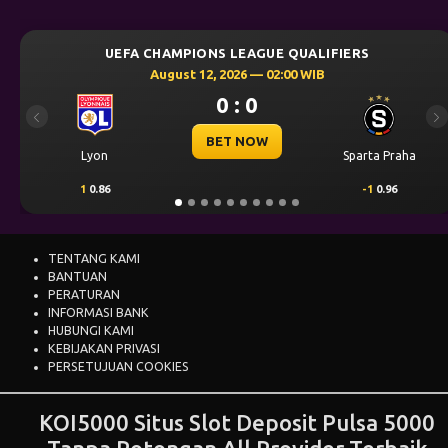
UEFA CHAMPIONS LEAGUE QUALIFIERS
August 12, 2026 — 02:00 WIB
0 : 0
Previous
Ne
BET NOW
Lyon
Sparta Praha
1
0.86
-1
0.96
TENTANG KAMI
BANTUAN
PERATURAN
INFORMASI BANK
HUBUNGI KAMI
KEBIJAKAN PRIVASI
PERSETUJUAN COOKIES
KOI5000 Situs Slot Deposit Pulsa 5000