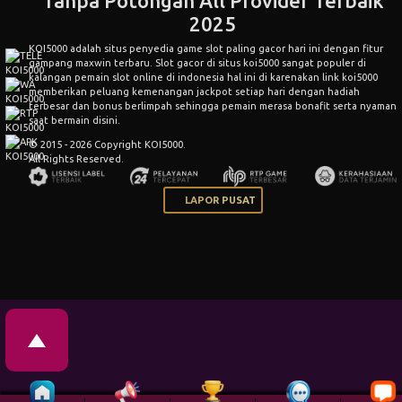
Tanpa Potongan All Provider Terbaik
2025
KOI5000
adalah situs penyedia game slot paling gacor hari ini dengan fitur
gampang maxwin terbaru. Slot gacor di situs koi5000 sangat populer di
kalangan pemain slot online di indonesia hal ini di karenakan link koi5000
memberikan peluang kemenangan jackpot setiap hari dengan hadiah
terbesar dan bonus berlimpah sehingga pemain merasa bonafit serta nyaman
saat bermain disini.
© 2015 - 2026 Copyright KOI5000.
All Rights Reserved.
LAPOR PUSAT