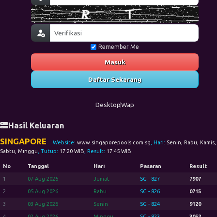
Remember Me
Masuk
Daftar Sekarang
Desktop
Wap
Hasil Keluaran
SINGAPORE
Website:
www.singaporepools.com.sg
, Hari:
Senin, Rabu, Kamis,
Sabtu, Minggu
, Tutup:
17:20 WIB
, Result:
17:45 WIB
No
Tanggal
Hari
Pasaran
Result
1
07 Aug 2026
Jumat
SG - 827
7907
2
05 Aug 2026
Rabu
SG - 826
0715
3
03 Aug 2026
Senin
SG - 824
9120
4
02 Aug 2026
Minggu
SG - 823
3052