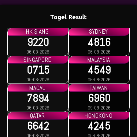
Togel Result
HK SIANG
SYDNEY
9220
4816
06-08-2026
06-08-2026
SINGAPORE
MALAYSIA
0715
4549
05-08-2026
06-08-2026
MACAU
TAIWAN
7894
6960
06-08-2026
05-08-2026
QATAR
HONGKONG
6642
4245
06-08-2026
05-08-2026