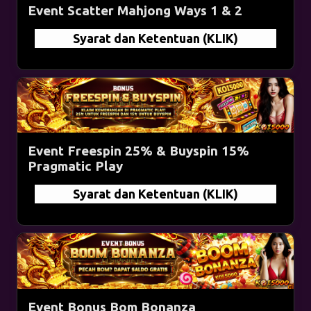
Didapatkan Apabila Ditemukan Adanya Kecurangan
Maksimal Hadiah Claim Event Petir Merah Adalah
Rupiah.
Event Scatter Mahjong Ways 1 & 2
Seperti: Multi-User, Bonus Hunting, Dan Yang
Sebesar 200 Ribu Rupiah.
Maksimal Bonus Perclaim Adalah Sebesar 100 Ribu
Lainnya.
Event Ini Berlaku Khusus Di 6 Game Petir Merah.
Rupiah.
Syarat dan Ketentuan (KLIK)
Keputusan Pihak Koi5000 Bersifat Mutlak Tidak
Gates Of Olympus
Menghentikan Permainan Max 1 Spin Terakhir
Event Ini Khusus Mahjong Ways 1 & 2
Bisa Di Ganggu Gugat.
Gates Of Olympus 1000
Lewat Dari Freespin.
Gates Of Olympus Xmas 1000
Bonus Dianggap Hangus Apabila Melakukan
Cara Claim Scatter Mahjong Ways 1 & 2
Gates Of Gatot Kaca
Withdraw / Melanjutkan Permainan Sebelum Bonus
Gates Of Gatot Kaca 1000
Diberikan.
Event Berlaku Khusus Games Mahjong Ways 1 & 2.
Starlight Princess
Claim Di LC / WA dan Maksimal Claim 3x Dalam 1
Minimal Bettingan 400 perak.
Starlight Princess 1000
Hari (Riset Jam 00.00 Wib).
Wajib Scatter Murni & Screenshot Hasil Scatter
Starlight Christmas
Tidak Ada TO Ataupun Minimal Betting Untuk
Dalam Satu Layar.
Event Freespin 25% & Buyspin 15%
Hanya Petir Terbesar Dalam 1 Layar Yang Akan
Event Ini.
Menghentikan Permainan Max 5 Spin Terakhir
Pragmatic Play
Dihitung, Jika Mendapatkan x500 Dan x250 Dalam
Join Grub Facebook & Share Hasil Scatter Di
Grup
Lewat Dari Freespin.
1 Layar, Hanya x500 Yang Akan Kami Hitung (Wajib
Facebook Koi5000.
(klik tombol kuning).
Dilarang Melanjutkan Permainan Sebelum Bonus
Syarat dan Ketentuan (KLIK)
Pecah).
Format Claim
Diberikan ( Bonus Hangus Jika Melanjutkan
Wajib Menghentikan Permainan Maximal 5 Spin
Event ini berlaku Khusus Slot Pragmatic Play
ID: Hokixxx)
Permainan).
Terakhir.
Claim fs mj
Maksimal Claim 3x Dalam 1 Hari (Riset Jam 00.00
Dilarang Melanjutkan Permainan Sebelum Bonus
Cara Claim Freespin & Buyspin
Koi5000 Tergacor
Wib).
Diberikan ( Bonus Hangus Jika Melanjutkan
Jika kedapatan melakukan tindak kecurangan
Perhitungan Hadiah Stake 400++:
Berlaku Untuk Semua Permainan Pragmatic Play.
Permainan).
seperti : Bonus Hunter, Kesamaan Data Player,
- 3 Scatter = Rp.5.000
Minimal Kemenangan Claim Bonus Freespin Adalah
Maksimal Claim 3x Dalam 1 Hari & Max Petir x1000
Penipuan Deposit, Kesamaan Alamat IP, Melakukan
- 4 Scatter = Rp.10.000
150 Ribu Rupiah.
Per Hari.
Safety Bet, Invest, Maka pihak Koi5000 Berhak
- 5 Scatter = Rp.15.000
Minimal Kemenangan Claim Bonus Buyspin Adalah
Event Bonus Bom Bonanza
Join Grub Facebook & Share Hasil Pecah Petir