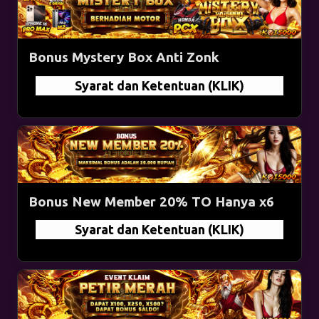
Minimal Deposit Rp.50.000 Untuk 1 Tiket Lucky
Spin (Tidak Berlaku Kelipatan & Akumulasi).
Claim Tanpa Batas Setiap Harinya.
Masa Berlaku Tiket 1x24 Jam (Lebih Dari 24 Jam
Bonus Mystery Box Anti Zonk
Bonus Dinyatakan Tidak Valid).
Bonus Lucky Spin Dapat Di Klaim Di Akhir Setelah
Syarat dan Ketentuan (KLIK)
Saldo Deposit Telah Habis Mainkan.
Event Ini Berlaku Khusus Member Koi5000
Bonus Saldo Luckyspin Dapat Di Mainkan Di
Permainan Slot, Sportsbbook dan Casino.
Cara Claim Bonus Mystery Box Anti Zonk
Klaim Tiket Lucky Spin Di Livechat / Wa / Telegram
Official Koi5000.
Minimal Deposit Rp.50.000 Untuk 1 Tiket Mystery
Klaim Hadiah Lucky Spin Dengan Melampirkan
Box (Tidak Berlaku Kelipatan & Akumulasi).
ScreenShot Hadiah Yang Didapat Dan Wajib Share
Claim Tanpa Batas Setiap Harinya.
Ke Grup Official Koi5000 Dengan Hastag Beserta
Masa Berlaku Tiket 1x24 Jam (Lebih Dari 24 Jam
Bonus New Member 20% TO Hanya x6
ID Contoh:
Bonus Dinyatakan Tidak Valid).
#Claimluckyspin
Bonus Mystery Box Dapat Di Klaim Di Awal Atau
Syarat dan Ketentuan (KLIK)
#Koi5000
Akhir Setelah Deposit.
Event Ini Berlaku Khusus New Member
ID: Koixxx
Bonus Saldo Mystery Box Dapat Di Mainkan Di
Hadiah Utama Event ini Adalah 1 Unit Nmax.
Permainan Slot, Sportsbbook dan Casino.
Cara Claim Bonus New Member 20%
Promo ini Tidak Dapat Digabung Dengan Bonus
Klaim Tiket Mystery Box Di Livechat / Wa /
Lainnya.
Telegram Official Koi5000.
Minimal Deposit Untuk Klaim Bonus New Member
Koi5000 Dapat Membatalkan Bonus Lucky Spin
Klaim Hadiah Mystery Box Dengan Melampirkan
adalah 50.000 rupiah.