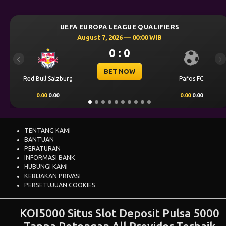
UEFA EUROPA LEAGUE QUALIFIERS
August 7, 2026 — 00:00 WIB
0 : 0
Previous
Ne
BET NOW
Red Bull Salzburg
Pafos FC
0.00
0.00
0.00
0.00
TENTANG KAMI
BANTUAN
PERATURAN
INFORMASI BANK
HUBUNGI KAMI
KEBIJAKAN PRIVASI
PERSETUJUAN COOKIES
KOI5000 Situs Slot Deposit Pulsa 5000