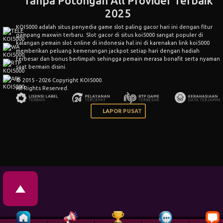
Tanpa Potongan All Provider Terbaik
2025
KOI5000
adalah situs penyedia game slot paling gacor hari ini dengan fitur
gampang maxwin terbaru. Slot gacor di situs koi5000 sangat populer di
kalangan pemain slot online di indonesia hal ini di karenakan link koi5000
memberikan peluang kemenangan jackpot setiap hari dengan hadiah
terbesar dan bonus berlimpah sehingga pemain merasa bonafit serta nyaman
saat bermain disini.
© 2015 - 2026 Copyright KOI5000.
All Rights Reserved.
LAPOR PUSAT