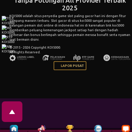
Tanpa Potongan All Provider Terbaik
2025
KOI5000
adalah situs penyedia game slot paling gacor hari ini dengan fitur
gampang maxwin terbaru. Slot gacor di situs koi5000 sangat populer di
kalangan pemain slot online di indonesia hal ini di karenakan link koi5000
memberikan peluang kemenangan jackpot setiap hari dengan hadiah
terbesar dan bonus berlimpah sehingga pemain merasa bonafit serta nyaman
saat bermain disini.
© 2015 - 2026 Copyright KOI5000.
All Rights Reserved.
LAPOR PUSAT