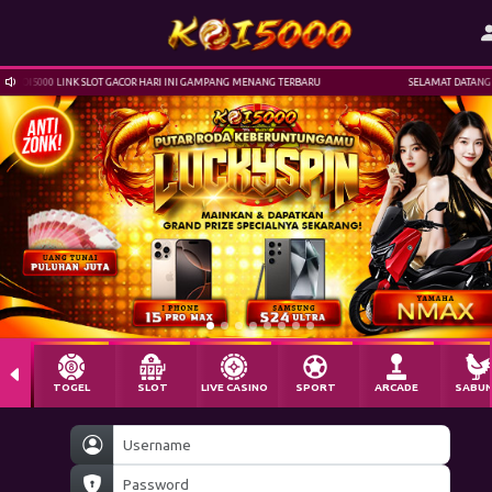
 KOI5000 LINK SLOT GACOR HARI INI GAMPANG MENANG TERBARU
SELAMAT DATANG DI 
TOGEL
SLOT
LIVE CASINO
SPORT
ARCADE
SABU