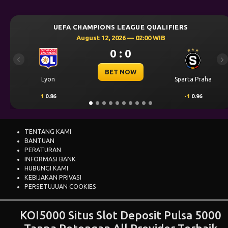
UEFA CHAMPIONS LEAGUE QUALIFIERS
August 12, 2026 — 02:00 WIB
0 : 0
Previous
Ne
BET NOW
Lyon
Sparta Praha
1
0.86
-1
0.96
TENTANG KAMI
BANTUAN
PERATURAN
INFORMASI BANK
HUBUNGI KAMI
KEBIJAKAN PRIVASI
PERSETUJUAN COOKIES
KOI5000 Situs Slot Deposit Pulsa 5000