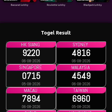
Baccarat Lobby
Roulette Lobby
Blackjack Lobby
Togel Result
HK SIANG
SYDNEY
9220
4816
06-08-2026
06-08-2026
SINGAPORE
MALAYSIA
0715
4549
05-08-2026
06-08-2026
MACAU
TAIWAN
7894
6960
06-08-2026
05-08-2026