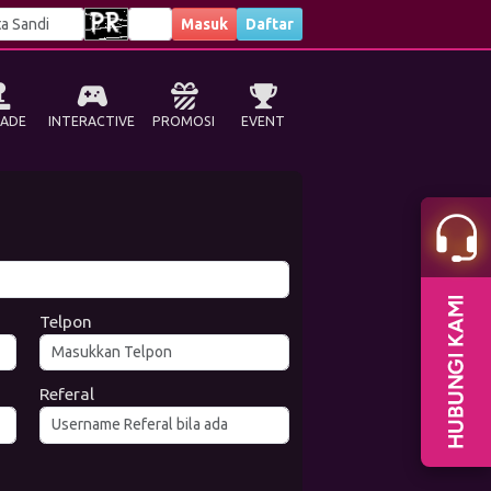
G DI SITUS KOI5000 LINK SLOT GACOR HARI INI GAMPANG MENANG TERBARU
Masuk
Daftar
ADE
INTERACTIVE
PROMOSI
EVENT
Telpon
Referal