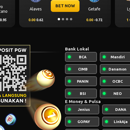
BET NOW
BET
K Sturm
Slovan
Fenerbahce
Graz
Bratislava
-0.5
0.95
0.5
0.87
0.5
0.83
Bank Lokal
BCA
Mandiri
CIMB
Danamon
PANIN
OCBC
BSI
NEO
E Money & Pulsa
Jenius
DANA
GOPAY
LinkAja