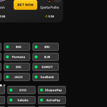
Next
 NOW
BET NOW
Union Sa
Mjallby
Bodo Glimt
Gilloi
-0.5
0.99
0.75
0.88
-0.75
0
BNI
BRI
Permata
BJB
DKI
SUMUT
JAGO
SeaBank
OVO
ShopeePay
Sakuku
AstraPay