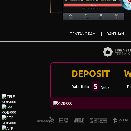
TENTANG KAMI
|
BANTUAN
|
DEPOSIT
W
5
Rata-Rata
R
Detik