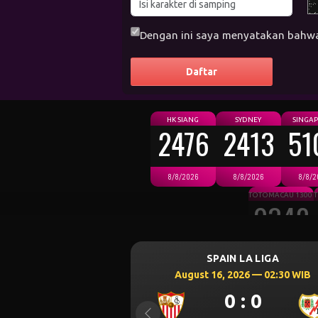
Dengan ini saya menyatakan bahw
HK SIANG
SYDNEY
SINGA
2476
2413
51
8/8/2026
8/8/2026
8/8/2
TOTOMACAU 1300
0342
8/8/2026
UEFA CHAMPIONS LEAGUE QUALIFIERS
UE
WIB
August 12, 2026 — 02:00 WIB
0 : 0