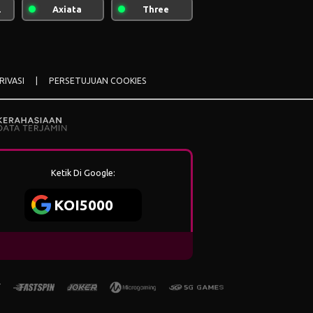
l
Axiata
Three
RIVASI
|
PERSETUJUAN COOKIES
Ketik Di Google:
KOI5000