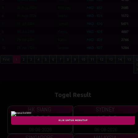
5
02 Aug 2026
Minggu
HKD - 832
2085
6
01 Aug 2026
Sabtu
HKD - 831
1572
7
31 Jul 2026
Jumat
HKD - 830
5671
8
30 Jul 2026
Kamis
HKD - 829
4887
9
29 Jul 2026
Rabu
HKD - 828
2766
10
28 Jul 2026
Selasa
HKD - 827
1284
First
1
2
3
4
5
6
7
8
9
10
11
12
13
14
15
(
)
Togel Result
HK SIANG
SYDNEY
9220
4816
KLIK UNTUK MENUTUP
06-08-2026
06-08-2026
SINGAPORE
MALAYSIA