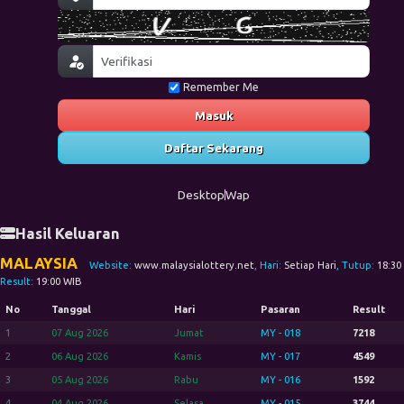
Remember Me
Masuk
Daftar Sekarang
Desktop
Wap
Hasil Keluaran
MALAYSIA
Website:
www.malaysialottery.net
, Hari:
Setiap Hari
, Tutup:
18:30
Result:
19:00 WIB
No
Tanggal
Hari
Pasaran
Result
1
07 Aug 2026
Jumat
MY - 018
7218
2
06 Aug 2026
Kamis
MY - 017
4549
3
05 Aug 2026
Rabu
MY - 016
1592
4
04 Aug 2026
Selasa
MY - 015
3744