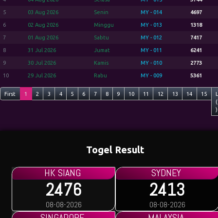
5
03 Aug 2026
Senin
MY - 014
4697
6
02 Aug 2026
Minggu
MY - 013
1318
7
01 Aug 2026
Sabtu
MY - 012
7417
8
31 Jul 2026
Jumat
MY - 011
6241
9
30 Jul 2026
Kamis
MY - 010
2773
10
29 Jul 2026
Rabu
MY - 009
5361
First
1
2
3
4
5
6
7
8
9
10
11
12
13
14
15
(
)
Togel Result
HK SIANG
SYDNEY
2476
2413
08-08-2026
08-08-2026
SINGAPORE
MALAYSIA