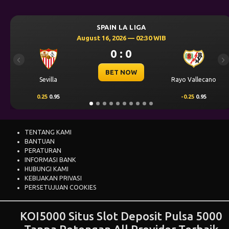
SPAIN LA LIGA
August 16, 2026 — 02:30 WIB
0 : 0
Previous
Ne
BET NOW
Sevilla
Rayo Vallecano
0.25
0.95
-0.25
0.95
TENTANG KAMI
BANTUAN
PERATURAN
INFORMASI BANK
HUBUNGI KAMI
KEBIJAKAN PRIVASI
PERSETUJUAN COOKIES
KOI5000 Situs Slot Deposit Pulsa 5000