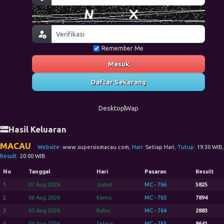
Remember Me
Masuk
Daftar Sekarang
Desktop
Wap
Hasil Keluaran
MACAU
Website:
www.supersixmacau.com
, Hari:
Setiap Hari
, Tutup:
19:30 WIB
,
Result:
20:00 WIB
No
Tanggal
Hari
Pasaran
Result
1
07 Aug 2026
Jumat
MC - 766
5825
2
06 Aug 2026
Kamis
MC - 765
7894
3
05 Aug 2026
Rabu
MC - 764
2883
4
04 Aug 2026
Selasa
MC - 763
8641