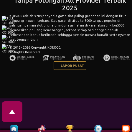
Tanpa Potongan All Provider Terbaik
2025
KOI5000
adalah situs penyedia game slot paling gacor hari ini dengan fitur
gampang maxwin terbaru. Slot gacor di situs koi5000 sangat populer di
kalangan pemain slot online di indonesia hal ini di karenakan link koi5000
memberikan peluang kemenangan jackpot setiap hari dengan hadiah
terbesar dan bonus berlimpah sehingga pemain merasa bonafit serta nyaman
saat bermain disini.
© 2015 - 2026 Copyright KOI5000.
All Rights Reserved.
LAPOR PUSAT