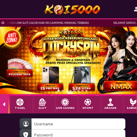
KOI5000 LINK SLOT GACOR HARI INI GAMPANG MENANG TERBARU
SELAMAT DATANG DI S
TOGEL
SLOT
LIVE CASINO
SPORT
ARCADE
SABU