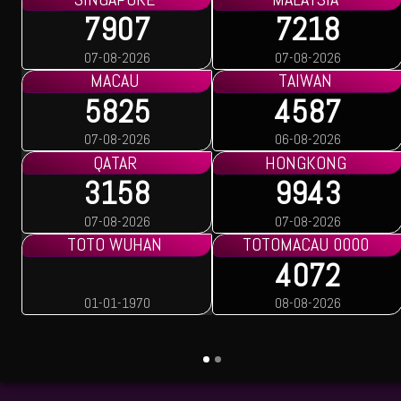
7907
7218
07-08-2026
07-08-2026
MACAU
TAIWAN
5825
4587
07-08-2026
06-08-2026
QATAR
HONGKONG
3158
9943
07-08-2026
07-08-2026
TOTO WUHAN
TOTOMACAU 0000
4072
01-01-1970
08-08-2026