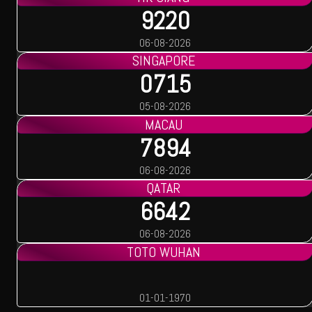
9894
06-08-2026
TOTOMACAU 1900
5843
06-08-2026
TOTOMACAU 2300
1391
06-08-2026
SYDNEY LOTTO
5224
05-08-2026