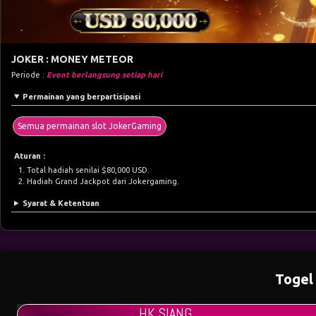
JOKER : MONEY METEOR
Periode :
Event berlangsung setiap hari
Permainan yang berpartisipasi
Semua permainan slot JokerGaming
Aturan :
Total hadiah senilai $80,000 USD.
Hadiah Grand Jackpot dari Jokergaming.
Syarat & Ketentuan
Togel
TOTOMACAU 1300