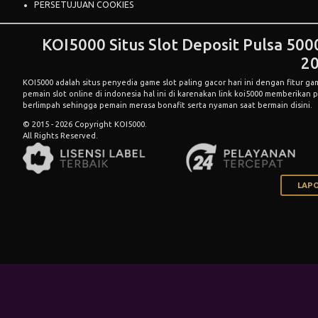
PERSETUJUAN COOKIES
KOI5000 Situs Slot Deposit Pulsa 500
2
KOI5000
adalah situs penyedia game slot paling gacor hari ini dengan fitur ga
pemain slot online di indonesia hal ini di karenakan link koi5000 memberika
berlimpah sehingga pemain merasa bonafit serta nyaman saat bermain disini.
© 2015 - 2026 Copyright KOI5000.
All Rights Reserved.
LAPO