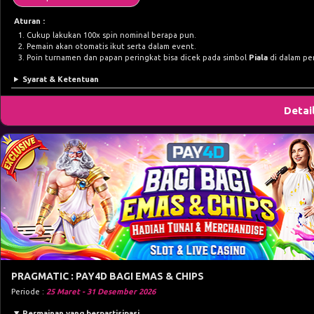
Aturan :
Cukup lakukan 100x spin nominal berapa pun.
Pemain akan otomatis ikut serta dalam event.
Poin turnamen dan papan peringkat bisa dicek pada simbol
Piala
di dalam pe
Syarat & Ketentuan
Detai
PRAGMATIC : PAY4D BAGI EMAS & CHIPS
Periode :
25 Maret - 31 Desember 2026
Permainan yang berpartisipasi