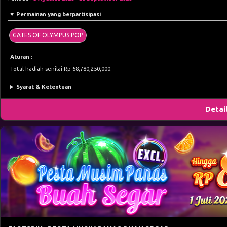
Permainan yang berpartisipasi
GATES OF OLYMPUS POP
Aturan :
Total hadiah senilai Rp 68,780,250,000.
Syarat & Ketentuan
Detai