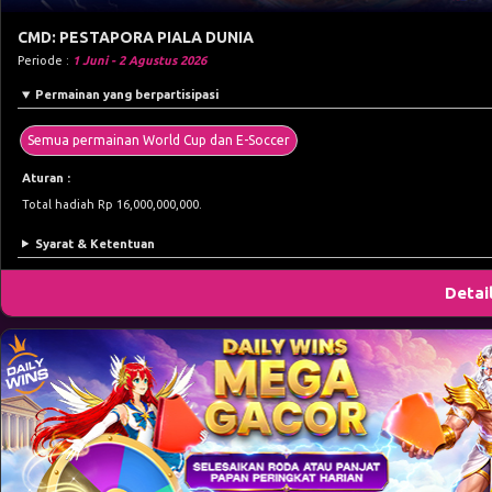
CMD: PESTAPORA PIALA DUNIA
Periode :
1 Juni - 2 Agustus 2026
Permainan yang berpartisipasi
Semua permainan World Cup dan E-Soccer
Aturan :
Total hadiah Rp 16,000,000,000.
Syarat & Ketentuan
Detai