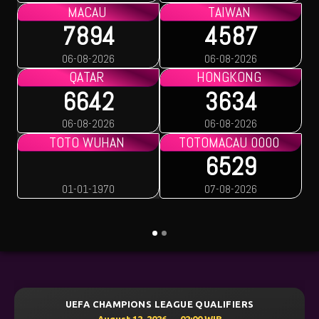
MACAU
TAIWAN
7894
4587
06-08-2026
06-08-2026
QATAR
HONGKONG
6642
3634
06-08-2026
06-08-2026
TOTO WUHAN
TOTOMACAU 0000
6529
01-01-1970
07-08-2026
UEFA CHAMPIONS LEAGUE QUALIFIERS