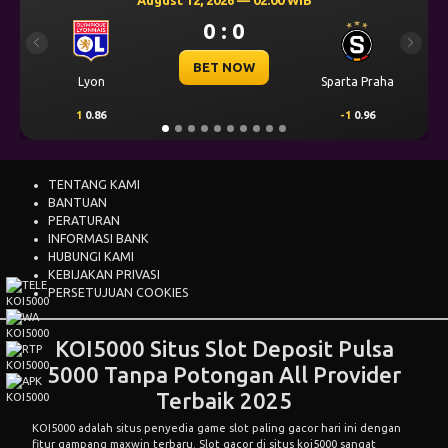
August 12, 2026 — 02:00 WIB
0 : 0
Previous
Next
BET NOW
Lyon
Sparta Praha
SK 
1
0.86
-1
0.96
TENTANG KAMI
BANTUAN
PERATURAN
INFORMASI BANK
HUBUNGI KAMI
KEBIJAKAN PRIVASI
PERSETUJUAN COOKIES
KOI5000 Situs Slot Deposit Pulsa
5000 Tanpa Potongan All Provider
Terbaik 2025
KOI5000
adalah situs penyedia game slot paling gacor hari ini dengan
fitur gampang maxwin terbaru. Slot gacor di situs koi5000 sangat