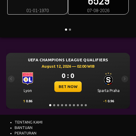
6529
01-01-1970
07-08-2026
UEFA CHAMPIONS LEAGUE QUALIFIERS
August 12, 2026 — 02:00 WIB
0 : 0
Previous
Next
BET NOW
Lyon
Sparta Praha
1
0.86
-1
0.96
TENTANG KAMI
BANTUAN
PERATURAN