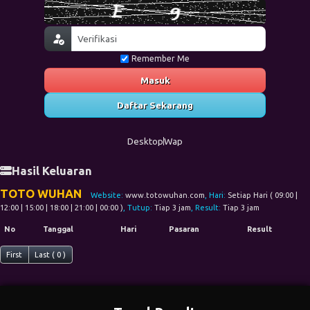
Remember Me
Masuk
Daftar Sekarang
Desktop
Wap
Hasil Keluaran
TOTO WUHAN
Website:
www.totowuhan.com
, Hari:
Setiap Hari ( 09:00 |
12:00 | 15:00 | 18:00 | 21:00 | 00:00 )
, Tutup:
Tiap 3 jam
, Result:
Tiap 3 jam
No
Tanggal
Hari
Pasaran
Result
First
Last ( 0 )