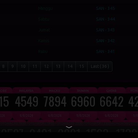
Minggu
SAN - 345
Sabtu
SAN - 344
Jumat
SAN - 343
Kamis
SAN - 342
Rabu
SAN - 341
8
9
10
11
12
13
14
15
Last ( 36 )
PORE
MALAYSIA
MACAU
TAIWAN
QATAR
HON
15
4549
7894
6960
6642
4
026
6/8/2026
6/8/2026
5/8/2026
6/8/2026
5/
TOTOMACAU 1600
TOTOMACAU 1900
TOTOMACAU 2200
TOTOMACAU 2300
HONGKONG LOT
0597
9401
0991
1563
1739