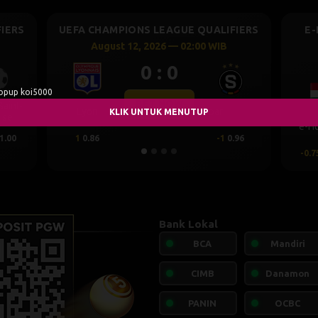
6/8/2026
5/8/2026
5/8/2026
5/8/2026
5/8/2026
ITE CLUB FRIENDLY
E-FOOTBALL F24 INTERNATIONAL
FRIENDLY
6 — 05:15 WIB
August 7, 2026 — 05:15 WIB
 0
2 : 2
NOW
e-Tottenham
KLIK UNTUK MENUTUP
Hotspur
BET NOW
e-Spain
e-Germa
0.00
-0.91
0.00
0.82
0.00
0.9
Bank Lokal
BCA
Mandiri
CIMB
Danamon
PANIN
OCBC