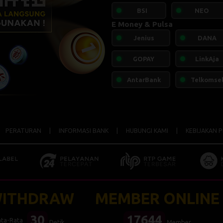
BSI
NEO
E Money & Pulsa
Jenius
DANA
GOPAY
LinkAja
AntarBank
Telkomse
PERATURAN
|
INFORMASI BANK
|
HUBUNGI KAMI
|
KEBIJAKAN P
ITHDRAW
MEMBER ONLINE
30
17644
ata-Rata
Detik
Member