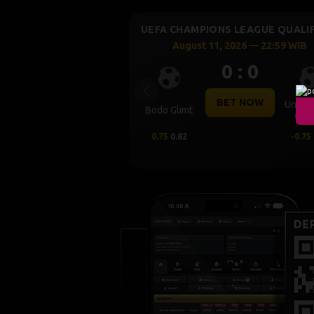
6/8/2026
E-FOOTBALL F24 INTERNATIONAL
E-FOOTBALL F24 EL
FRIENDLY
August 7, 202
August 7, 2026 — 05:45 WIB
2 :
0 : 0
Previous
BET 
e-Newcastle
United
BET NOW
-Hungary
e-Argentina
0.00
0.67
-0.75
-0.84
0.75
0.60